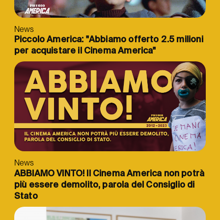
News
Piccolo America: "Abbiamo offerto 2.5 milioni
per acquistare il Cinema America"
News
ABBIAMO VINTO! Il Cinema America non potrà
più essere demolito, parola del Consiglio di
Stato