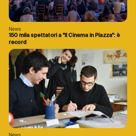
News
150 mila spettatori a "Il Cinema in Piazza": è
record
News